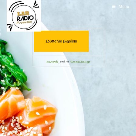
Menu
Συνταγές
από το
GreekCook.gr